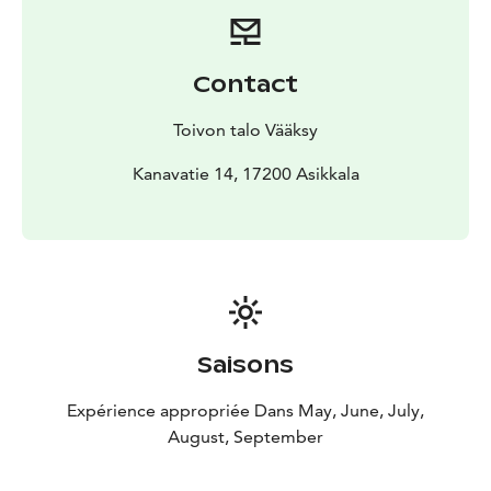
astiastoja ja vanhan koulun kalusteita.
Galleria- ja Green Room -tilat käytettävissä kokouksiin
ja tapahtumiin hintaan 30 €/tunti (minimi 2 tuntia).
Contact
Kaikista tuotoista 10 % ohjataan nuorten ja ikäihmisten
hyvinvoinnin edistämiseen Hyvän Toivon Säätiö
Toivon talo Vääksy
www.toivontekijat.fi säätiön periaatteiden mukaisesti.
Kanavatie 14, 17200 Asikkala
Saisons
Expérience appropriée Dans May, June, July,
August, September