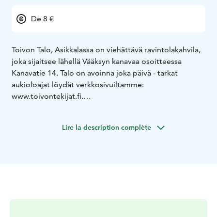
De 8 €
Toivon Talo, Asikkalassa on viehättävä ravintolakahvila,
joka sijaitsee lähellä Vääksyn kanavaa osoitteessa
Kanavatie 14. Talo on avoinna joka päivä - tarkat
aukioloajat löydät verkkosivuiltamme:
www.toivontekijat.fi.
Tarjolla:
* Tuoreet leivonnaiset Toivon omasta leipomosta,
Lire la description complète
herkullisen päiväkohtaisen ruokalistan, täydet
tarjoiluoikeudet - ja tietysti Kanavan Panimon panimon
tuotteita.
* Paikallisesti tuotettuja tavaroita, taidetta ja
käsityötuotteita, kuten taideteoksia, keramiikkaa ja
vintage-vaatteita. Kesän 2025 valikoimasta löytyy myös
Ivana Helsinki Pop-up Store, Viivin Vintage Shop,
Parolan Rottingin kesäkauppa sekä antiikkihuonekaluja,