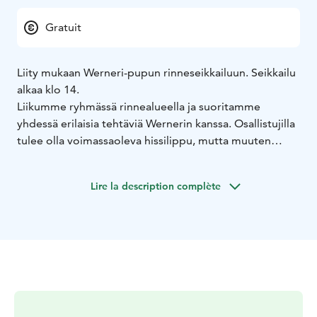
Gratuit
Liity mukaan Werneri-pupun rinneseikkailuun. Seikkailu
alkaa klo 14.
Liikumme ryhmässä rinnealueella ja suoritamme
yhdessä erilaisia tehtäviä Wernerin kanssa. Osallistujilla
tulee olla voimassaoleva hissilippu, mutta muuten
tapahtuma on maksuton. Osallistuminen vaatii
laskutaitoa, jolla selviää hyvin sinisistä rinteistä.
Lire la description complète
Huoltaja saa lähteä lapsen mukaan.
Tapaaminen Ylläs Express-tuolihissin ala-aseman
läheisyydessä klo 14. Seikkailu kestää noin tunnin
verran.