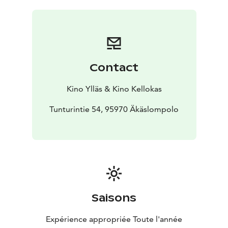
on vaarassa. Tommi ryhtyy pääomasijoittajaksi
vähäisellä ymmärryksellä, ja aluksi tulokset ovat
lupaavat... Kunnes lopulta ollaan totaalisen pulassa, ja
tarvitaan jälleen Juhiksen suoraviivaista
ongelmanratkaisukykyä.
Contact
Kino Ylläs & Kino Kellokas
Tunturintie 54, 95970 Äkäslompolo
Saisons
Expérience appropriée Toute l'année