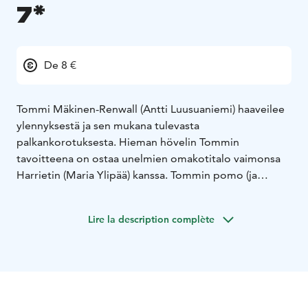
7*
De 8 €
Tommi Mäkinen-Renwall (Antti Luusuaniemi) haaveilee
ylennyksestä ja sen mukana tulevasta
palkankorotuksesta. Hieman hövelin Tommin
tavoitteena on ostaa unelmien omakotitalo vaimonsa
Harrietin (Maria Ylipää) kanssa. Tommin pomo (ja
samalla appiukko) Johan Renwall (Taneli Mäkelä) vaatii
kuitenkin, että Tommin on ensin todistettava
Lire la description complète
paineensietokykynsä. Naapurissa asuva luottomies
Juha ”Juhis” Manner (Kari Ketonen) keksiikin
lennokkaan tavan, jolla Tommi voi osoittaa
kylmäpäisyytensä. Tästä ei tietenkään seuraa toivottua
lopputulosta, ja kasvonsa menettänyt, epätoivoinen
Tommi päättää ottaa ohjat omiin käsiinsä. Avioliittokin