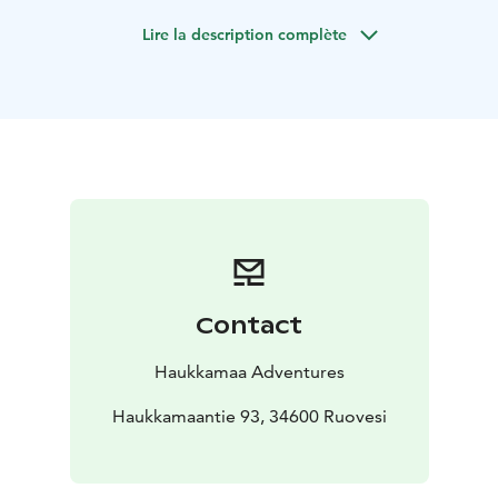
Keskity nauttimaan luonnon lempeästä läsnäolosta ja
Lire la description complète
parantavasta voimasta.
Löydä rauha luonnon sylistä. ​Kuvittele itsesi
aurinkoiseen mäntymetsään, hengittämään syvään
metsän tuoksua. Tuuli suhisee latvoissa, linnut laulavat –
ja mielesi hiljenee, askel askeleelta.
Metsämieli-menetelmä pohjautuu tutkittuun tietoon
luonnon hyvinvointivaikutuksista. Sen harjoitukset
auttavat sinua rentoutumaan syvällisesti, palauttamaan
mielen tasapainon ja löytämään keinoja stressin
hallintaan.
Ohjatuilla Metsämieli-retkillä arki jää taakse, ja tilalle
Contact
tulee hetki, jossa voit vain olla – hengittää, tuntea ja
kerätä voimavaroja elämän eri vaiheisiin.
Haukkamaa Adventures
Astu polulle, joka vie kohti mielenrauhaa.
Retken aikana
kansallispuiston esittely sekä metsämieliharjoitteita.
Haukkamaantie 93, 34600 Ruovesi
•
Ryhmäkoko 2–15 hlöä. Pyydä tarjous isommalle
ryhmälle.
• Retken pituus noin 2 km.
• Varusteet: sään
mukainen vaatetus, omat henkilökohtaiset varusteet.
•