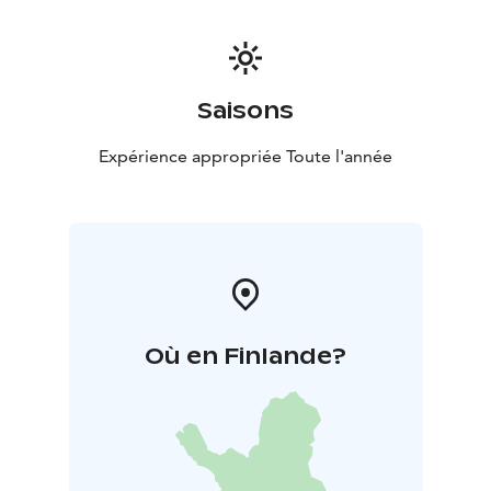
Lisähintaan nokipannukahvit 4,50 €-12 €/henkilö
•
Keittolounas Saari-Soljasen keittokatoksella 15 €-20
€/henkilö
• Pyydä tarjous useamman ruokalajin
menusta!
Saisons
Expérience appropriée Toute l'année
Où en Finlande?