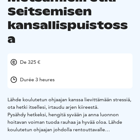
Seitsemisen
kansallispuistoss
a
De 325 €
Durée 3 heures
Lähde koulutetun ohjaajan kanssa lievittämään stressiä,
ota hetki itsellesi, irtaudu arjen kiireestä.
Pysähdy hetkeksi, hengitä syvään ja anna luonnon
hoitavan voiman tuoda rauhaa ja hyvää oloa. Lähde
koulutetun ohjaajan johdolla rentouttavalle
Metsämieli-retkelle, jossa kiire ja stressi jäävät taakse.