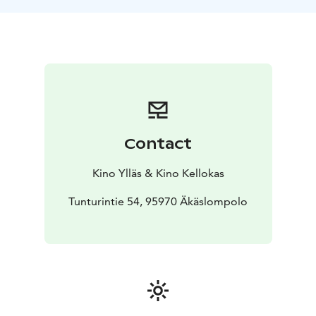
Ympäristötieteitä opiskelut ovat tuoneet luonnossa
liikkumiseen mukana myös surua, sillä ilmastonmuutos
ja luontokato tulevat vaikuttamaan voimakkaasti myös
pohjoisen luontoon, ja luontoillassa puhutaan myös
näistä aiheista.
"On helppoa julkaista kaunis maisemakuva ja unohtaa
samalla ilmastonmuutoksen takia pulassa olevat lajit ja
nykymuotoisen metsätalouden aiheuttama luontokato.
Contact
Iloita naaleista miettimättä, että suojelutyöstä
huolimatta sen tulevaisuus lämpenevässä Pohjolassa on
Kino Ylläs & Kino Kellokas
vaikea."
Tunturintie 54, 95970 Äkäslompolo