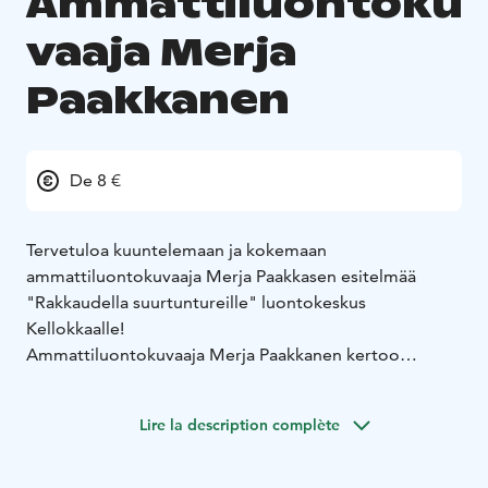
Ammattiluontoku
vaaja Merja
Paakkanen
De 8 €
Tervetuloa kuuntelemaan ja kokemaan
ammattiluontokuvaaja Merja Paakkasen esitelmää
"Rakkaudella suurtuntureille" luontokeskus
Kellokkaalle!
Ammattiluontokuvaaja Merja Paakkanen kertoo
tarinoita, tunteita ja ajatuksia Suomen suurimpien
tuntureiden juurelta, sekä näyttää kuvia alueen
Lire la description complète
luonnosta kaikilta vuodenajoilta. Käsivarren luonto on
Merjalle hyvin rakasta. Nykyään Utsjoella asuva
luontokuvaaja vietti viisi vuotta Kilpisjärvellä.