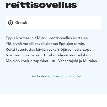
reittisovellus
Gratuit
Eppu Normaalin Ylöjärvi -reittisovellus esittelee
Ylöjärveä mobiilisovelluksessa Eppujen silmin.
Reitti tutustuttaa kävijän sekä Ylöjärven että Eppu
Normaalin historiaan. Tutuksi tulevat esimerkiksi
Moision koulun tupakkaruutu, Vahantajoki ja Mutalan
seurantalo. Osa kohteista kertoo enemmän Ylöjärven
kaupungin tarinaa, mutta kuitenkin Eppuihin
Lire la description complète
kytkeytyen, joskus yllättävälläkin tavalla.
Kohdekuvaukset ovat suurimmalta osin Eppujen omaa
käsialaa, etenkin Eppu Normaalin kitaristi Juha Torvinen
on ollut reittiä rakentamassa. Reitillä on Eppujen ja
Ylöjärven yhteisiä paikkoja kolmetoista. Eppujen
paikkojen historiaa lukee ääneen solisti Martti Syrjä.