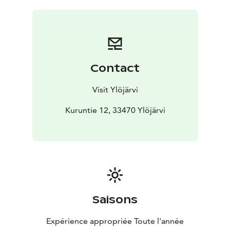
Teknisestä toteutuksesta vastaa Citynomadi Oy.
Pääset sovellukseen linkistä.
Contact
Visit Ylöjärvi
Kuruntie 12, 33470 Ylöjärvi
Saisons
Expérience appropriée Toute l'année