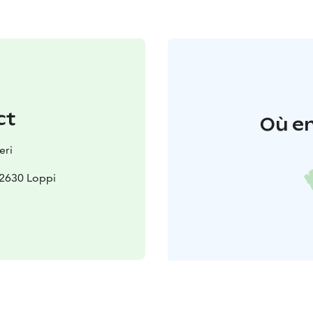
ct
Où en
eri
12630 Loppi