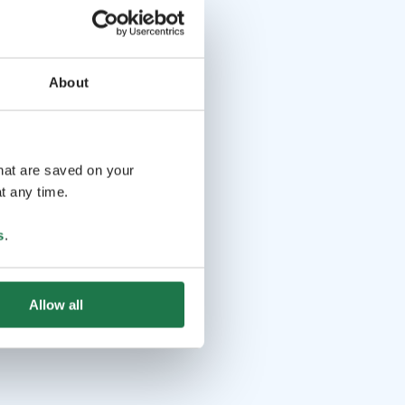
About
that are saved on your
t any time.
s
.
Allow all