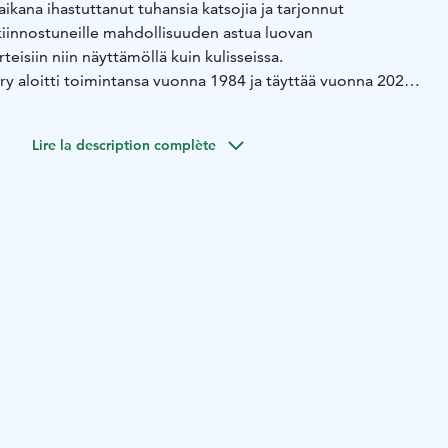
ikana ihastuttanut tuhansia katsojia ja tarjonnut
kiinnostuneille mahdollisuuden astua luovan
eisiin niin näyttämöllä kuin kulisseissa.
ry aloitti toimintansa vuonna 1984 ja täyttää vuonna 2021
ien varrelle mahtuu monenmoista tarinaa, ikimuistoisia
viä näytelmiä. Tunteet ovat roihunneet, tanssiaskeleet
Lire la description complète
 raikuneet kesäteatterin ystävien iloksi. Kaikki näytelmät
tajavoimin ammattiohjaajien ohjauksessa.