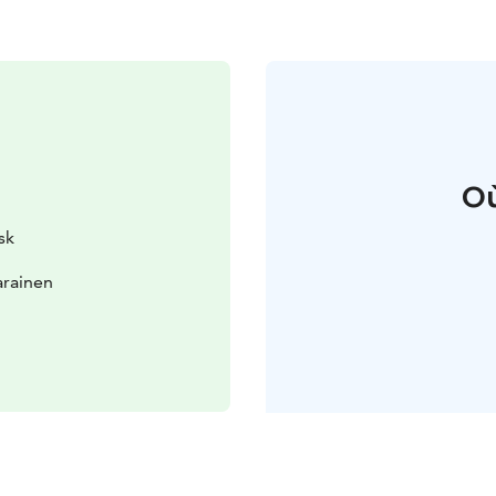
Où
sk
arainen