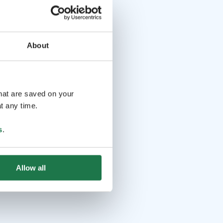
About
that are saved on your
t any time.
s
.
Allow all