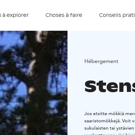
 à explorer
Choses à faire
Conseils prat
Hébergement
Sten
Jos etsitte mökkiä mere
saaristomökkejä. Voit v
sukulaisten tai ystävie