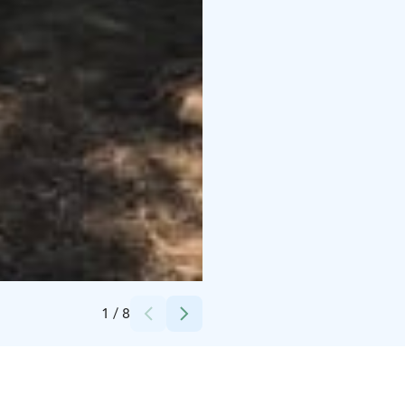
Credits:
Agneta Jansson
1
/
8