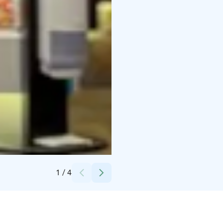
Credits:
Oishi Oy
1
/
4