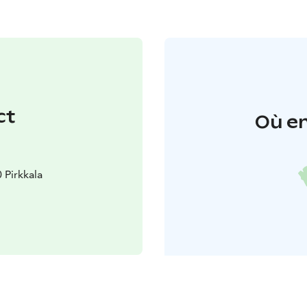
ct
Où en
 Pirkkala