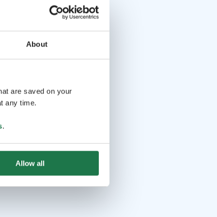
About
that are saved on your
t any time.
s
.
Allow all