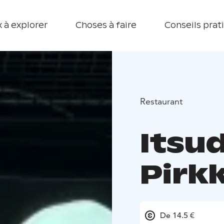
 à explorer
Choses à faire
Conseils prat
Restaurant
Itsu
Pirk
De 14.5 €