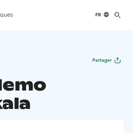
FR
iques
Partager
demo
kala