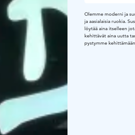
Olemme moderni ja suuri
ja aasialaisia ruokia. 
löytää aina itselleen j
kehittävät aina uutta t
pystymme kehittämään
Olemme avoinna:
ma-pe