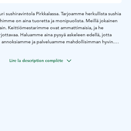
 sushiravintola Pirkkalassa. Tarjoamme herkullista sushia
Sushimme on aina tuoretta ja monipuolista. Meillä jokainen
otain. Keittiömestarimme ovat ammattimaisia, ja he
arjottavaa. Haluamme aina pysyä askeleen edellä, jotta
 annoksiamme ja palveluamme mahdollisimman hyvin.
 klo 10.30–21.00
la klo 11.30–21.00
su klo 11.30–20.00
Lire la description complète