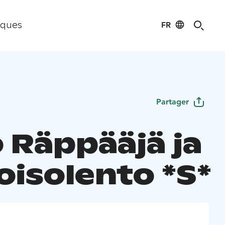
FR
iques
Partager
 Räppääjä ja
oisolento *S*