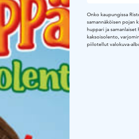
Onko kaupungissa Risto
samannäköisen pojan ku
huppari ja samanlaiset 
kaksoisolento, varjominä
piilotellut valokuva-al
kadonnut sormus liittyv
päättävät selvittää sala
Kurjenkalliolle.
Elokuva perustuu Sinikk
kirjaan Risto Räppääjä 
Räppääjänä Aleksi Joha
päärooleissa Lennart L
Jenni Kokander sekä Ra
Harjanne, käsikirjoitta
Koskinen ja laulujen sa