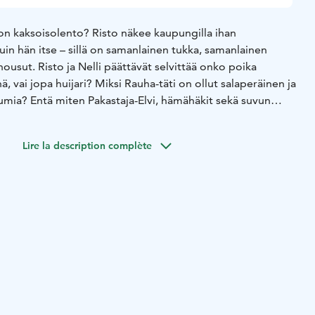
n kaksoisolento? Risto näkee kaupungilla ihan
in hän itse – sillä on samanlainen tukka, samanlainen
housut. Risto ja Nelli päättävät selvittää onko poika
, vai jopa huijari? Miksi Rauha-täti on ollut salaperäinen ja
bumia? Entä miten Pakastaja-Elvi, hämähäkit sekä suvun
ät tähän kaikkeen? Risto ja Nelli löytävät johtolangan ja
isuuden, joka vie heidät suureen yölliseen seikkailuun
Lire la description complète
a ja Tiina Nopolan rakastetun kirjasarjan saman nimiseen
ja kaksoisolento. Elokuvan päärooleissa nähdään Risto
nsson ja Nelli Nuudelipäänä Alma Järvensivu. Muissa
indberginä ja Pakastaja-Elvinä nähdään Ylermi Rajamaa ja
uha-tätinä Iina Kuustonen. Elokuvan on ohjannut Samuel
neet Tiina ja Emma Nopola. Musiikin on säveltänyt Kerkko
nat ovat Matias Nopolan kynästä.