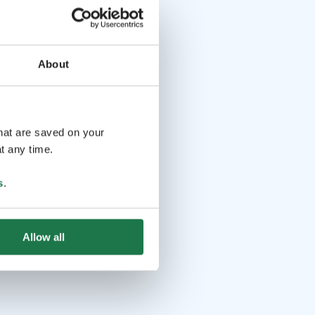
About
that are saved on your
t any time.
s
.
Allow all