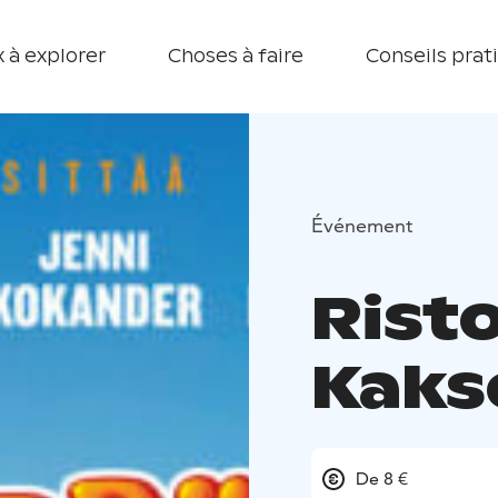
 à explorer
Choses à faire
Conseils prat
Événement
Risto
Kaks
De 8 €