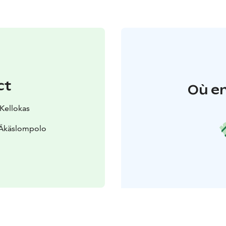
ct
Où en
 Kellokas
 Äkäslompolo