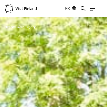
FR
Visit Finland
Credits:
Saana Säilynoja