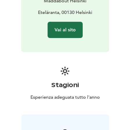
Maddabout Helsinki
(Sono inclusi solo acqua e caffè finale come bevande)
Percorso a piedi: circa 3 km
Eteläranta, 00130 Helsinki
Vai al sito
Stagioni
Esperienza adeguata tutto l'anno