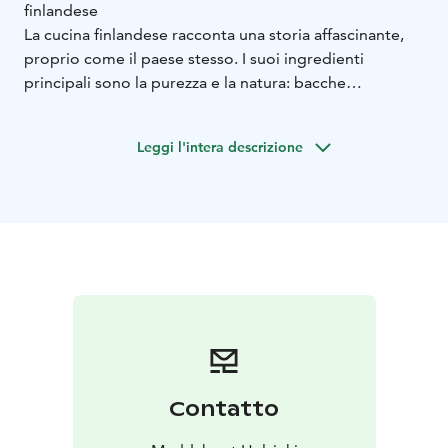
finlandese
La cucina finlandese racconta una storia affascinante,
proprio come il paese stesso. I suoi ingredienti
principali sono la purezza e la natura: bacche
selvatiche, funghi e selvaggina dei boschi, pesce dei
laghi e del mare, latticini freschi e pane tradizionale
Leggi l'intera descrizione
fatto con segale e avena.
In questa esperienza guidata, scoprirai Helsinki
assaggiando sapori autentici e ascoltando racconti
affascinanti sulla città, tra storia e contemporaneità.
Oltre al cibo, godrai anche dell’architettura elegante,
del design originale e dei consigli su dove fare acquisti
e come sfruttare al meglio il tuo soggiorno.
Il tour comprende (i piatti possono variare):
- Visita al
mercato coperto con degustazione di selvaggina (es.
alce, orso, renna)
- Mezza torta salata finlandese
“lihapiirakka”
- Piroga careliana
- Piatto di pesce e
Contatto
insalata di funghi
- Dolce tipico finlandese e caffè
finlandese