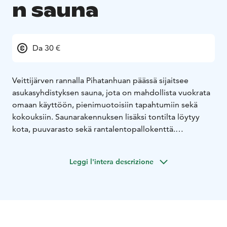
n sauna
Da 30 €
Veittijärven rannalla Pihatanhuan päässä sijaitsee
asukasyhdistyksen sauna, jota on mahdollista vuokrata
omaan käyttöön, pienimuotoisiin tapahtumiin sekä
kokouksiin. Saunarakennuksen lisäksi tontilta löytyy
kota, puuvarasto sekä rantalentopallokenttä.
Saunarakennuksessa on pieni keittiönurkkaus
astioineen ja aterimineen, kaksi pirttipöytää
Leggi l'intera descrizione
ruokailijoille, pukeutumistila sekä sisävessa.
Oleskelutiloissa on sekä ilmalämpöpumppu että takka.
Kotaan mahtuu noin 10 henkeä, ja makkaranpaistoon
tarvittavat puut löytyvät puuvarastosta. Uimaan pääsee
sekä rannasta että laiturin päästä, ja ranta on turvallinen
myös lapsia ajatellen.