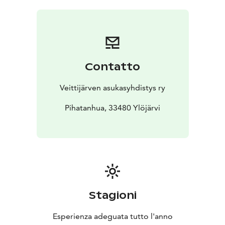
Sauna on hyvien lenkkireittien äärellä, ja talvella jää
tarjoaa mahdollisuuden luisteluun ja hiihtoon.
Lenkkireitti on avoinna myös talvella, kun muut
urheilijat viilettävät jäällä.
Contatto
Veittijärven asukasyhdistys ry
Pihatanhua, 33480 Ylöjärvi
Stagioni
Esperienza adeguata tutto l'anno