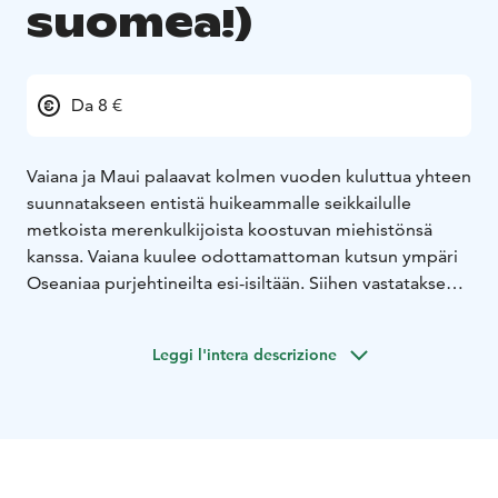
suomea!)
Da 8 €
Vaiana ja Maui palaavat kolmen vuoden kuluttua yhteen
suunnatakseen entistä huikeammalle seikkailulle
metkoista merenkulkijoista koostuvan miehistönsä
kanssa. Vaiana kuulee odottamattoman kutsun ympäri
Oseaniaa purjehtineilta esi-isiltään. Siihen vastatakseen
hänen on matkattava merten ääriin, tuntemattomille ja
vaarallisille vesille, missä häntä odottaa seikkailu,
Leggi l'intera descrizione
jollaista hän ei ole vielä kuunaan kokenut.