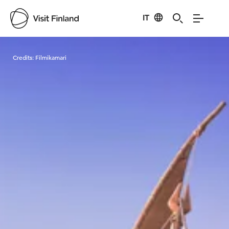
IT
Visit Finland
Credits:
Filmikamari