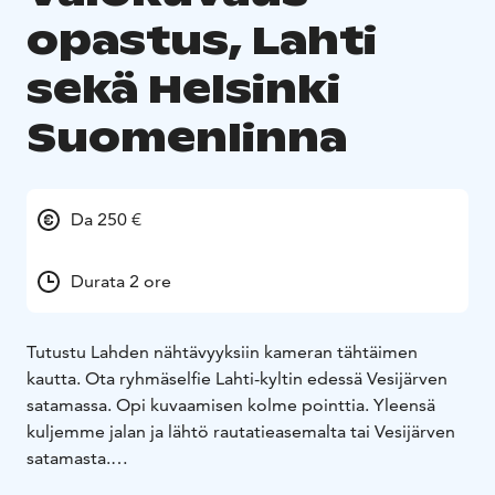
opastus, Lahti
sekä Helsinki
Suomenlinna
Da 250 €
Durata 2 ore
Tutustu Lahden nähtävyyksiin kameran tähtäimen
kautta. Ota ryhmäselfie Lahti-kyltin edessä Vesijärven
satamassa. Opi kuvaamisen kolme pointtia. Yleensä
kuljemme jalan ja lähtö rautatieasemalta tai Vesijärven
satamasta.
Suomenlinna on suosikkikohteeni Helsingissä. Varaa