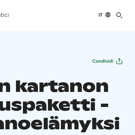
IT
tici
Condividi
in kartanon
uspaketti -
anoelämyksi