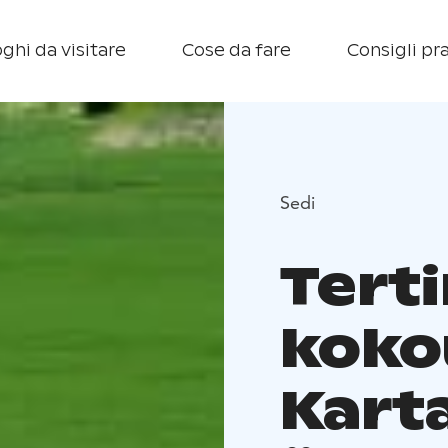
ghi da visitare
Cose da fare
Consigli pra
Sedi
Tert
koko
Kart