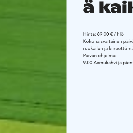
ä kai
Hinta: 89,00 € / hlö
Kokonaisvaltainen päiv
ruokailun ja kiireettöm
Päivän ohjelma:
9.00 Aamukahvi ja pient
lähiruokalounas kartan
min
15.00 Iltapäiväkahv
aktiviteetti (sisältyy hin
Opastettu puutarhakie
kartanon ruusukuohua
käytössänne videotykki 
antava ja se suunnitel
Elämyksellinen kokousp
Kokouspakettien varau