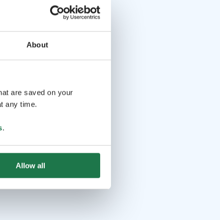
About
that are saved on your
t any time.
s
.
Allow all