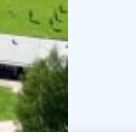
Saatamme edellyttää mi
ja seurueen koon muka
myyntipalvelussamme te