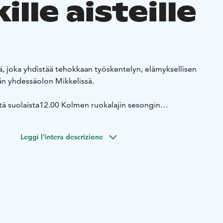
kille aisteille
ä, joka yhdistää tehokkaan työskentelyn, elämyksellisen
än yhdessäolon Mikkelissä.
ä suolaista
12.00 Kolmen ruokalajin sesongin
oravintolassa
13.30 Aktiviteetti (valittavissa), kesto n. 45
it ja pientä makeaa
16.00 Tilaisuus päättyy
Valinnainen
Leggi l'intera descrizione
taan):
rros
Rentouttava hetki puutarhassa ja lasillinen Tertin
Villiyrttiretki kartanon luomumetsässä
Kokoustilassa
ja valkokangas, Wi-Fi ja jäävesi. Aikataulu on suuntaa
laan tarkemmin vieraidemme toiveiden mukaan.
aketti saatavilla varaustilanteen mukaan ma–pe 5.5.–15.6.
sehdot: