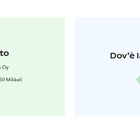
to
Dov'è l
o Oy
50 Mikkeli