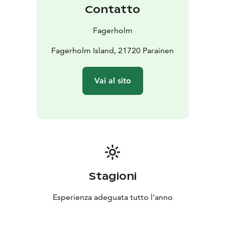
preparerà i menu in base alla stagionalità e alla
Contatto
disponibilità dei prodotti dei partner locali. Eventuali
requisiti specifici dovrebbero essere discussi in
Fagerholm
anticipo. Il nostro obiettivo è offrire ai clienti
un'esperienza indimenticabile sulla tua isola privata,
Fagerholm Island, 21720 Parainen
Fagerholm.
L'isola è raggiungibile in barca o in elicottero.
Vai al sito
La sostenibilità guida la nostra etica. Promuoviamo
menù stagionali e locali, conserviamo l'acqua e
rispettiamo l'habitat naturale.
Stagioni
Esperienza adeguata tutto l'anno