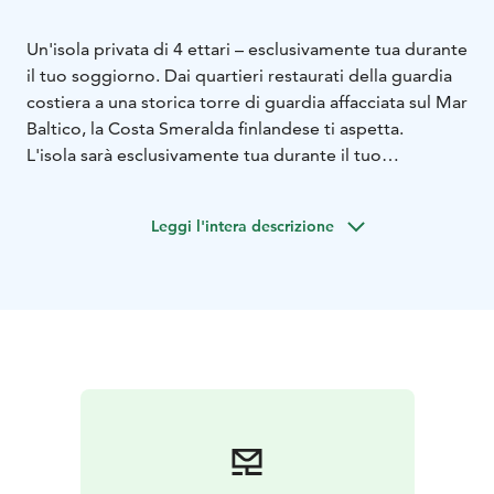
Un'isola privata di 4 ettari – esclusivamente tua durante
il tuo soggiorno. Dai quartieri restaurati della guardia
costiera a una storica torre di guardia affacciata sul Mar
Baltico, la Costa Smeralda finlandese ti aspetta.
L'isola sarà esclusivamente tua durante il tuo
soggiorno. Il tuo host e il tuo gruppo dedicato si
prendono cura di ogni dettaglio, dai pasti alla
Leggi l'intera descrizione
preparazione della sauna, così potrai sentirti a casa e
goderti la tranquillità della natura dell'arcipelago. Tutti
gli eventi, dalle celebrazioni private alle riunioni del
consiglio, sono curati in base alle esigenze dei gruppi.
Gli itinerari su misura sono progettati in base alle
esigenze individuali. I servizi aggiuntivi includono una
scelta di 3 diverse saune, chef/catering privati, case per
eventi, kayak, gite in barca, pesca e così via.
Ospitiamo solo un gruppo alla volta, con personale
basato su itinerari personalizzati per i clienti. L'host