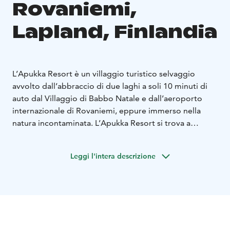
Rovaniemi,
Lapland, Finlandia
L’Apukka Resort è un villaggio turistico selvaggio
avvolto dall’abbraccio di due laghi a soli 10 minuti di
auto dal Villaggio di Babbo Natale e dall’aeroporto
internazionale di Rovaniemi, eppure immerso nella
natura incontaminata. L’Apukka Resort si trova a
Rovaniemi, nella Lapponia finlandese.
Nell’Apukka Resort abbiamo sempre un letto comodo
Leggi l'intera descrizione
in attesa di un viaggiatore. Le esclusive sistemazioni
negli igloo in vetro Auora Cabin, nelle Suite Komsio e
Kammi con tetto in vetro. A famiglie e piccoli gruppi
offriamo alloggio nelle nuovissime Suite Kammi Family
in riva al lago Olkkajärvi.
L’Apukka Resort è perfetto
per vivere esperienze straordinarie e innovative nei