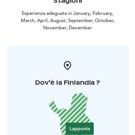
Stagioni
l’Apukka Resort offre l’ospitalità lappone con storie del
passato e avventure del presente. Dai visitatori
Esperienza adeguata in January, February,
individuali ai viaggi premio e altre gite organizzate, i
March, April, August, September, October,
nostri ospiti vengono sempre accolti con gentilezza e
November, December
serviti con calore.
Dov'è la Finlandia ?