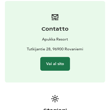
suoi terreni e percorsi privati. Siamo orgogliosi dei
momenti autentici e memorabili che i nostri ospiti
possono vivere grazie alle guide messe a disposizione
da Apukka. Chiunque può trovare da noi quello che
cerca, dall’essenza stessa dell’anima di questo paese a
Contatto
modi più moderni di esplorare la vasta natura
selvaggia che ci circonda. Dalle gite con le slitte
Apukka Resort
trainate dai cavalli alle gite in motoslitta, passando per
le uscite culturali fino alle escursioni con le slitte
Tutkijantie 28, 96900 Rovaniemi
trainate dai cani, ad Apukka l’avventura non aspetta
altro che spiriti intrepidi.
Vai al sito
Il caldo bagliore del grande camino accoglie gli ospiti
nel cuore dell’Apukka Resort, il ristorante Aitta. Il
ristorante Aitta serve piatti della cucina lappone
rivisitati in chiave moderna e utilizza ingredienti di
produzione locale.
Dal fogliame autunnale ai colori pastello che arrivano
con le frizzanti temperature di metà inverno fino alla
luce unica del sole di mezzanotte nell’estate artica,