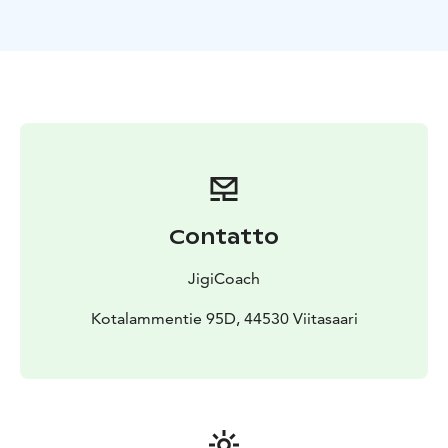
Retken aikana nautimme ulkoilmassa nokipannukahvit
ja eväitä.
Contatto
JigiCoach
Kotalammentie 95D, 44530 Viitasaari