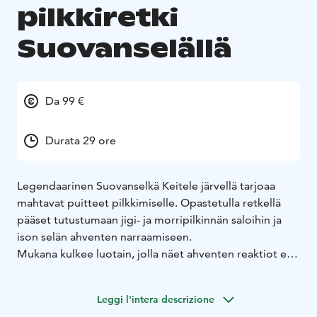
pilkkiretki
Suovanselällä
Da 99 €
Durata 29 ore
Legendaarinen Suovanselkä Keitele järvellä tarjoaa
mahtavat puitteet pilkkimiselle. Opastetulla retkellä
pääset tutustumaan jigi- ja morripilkinnän saloihin ja
ison selän ahventen narraamiseen.
Mukana kulkee luotain, jolla näet ahventen reaktiot eri
vieheisiin ja uittotapaan. Ison selän ahvenet ovat välillä
vaikeasti narrattavia, mutta oppaan kanssa onnistut
Leggi l'intera descrizione
varmemmin.