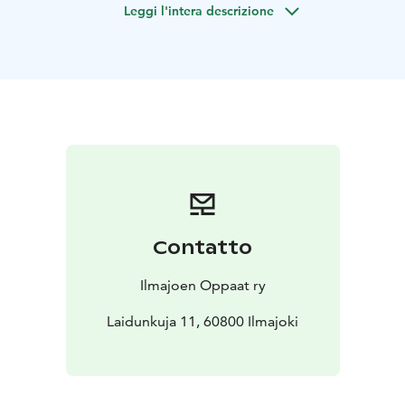
Leggi l'intera descrizione
vanha hautausmaa, Ilkan kenttä)
- eriteemaisia
bussikierroksia, vaikkapa kulttuurimaisemaan Alajoelle
tai nuijasodan viimeisen taistelun tantereille.
Bussikierroksiin voidaan sisällyttää myös
vierailukohteita, esim. yrityksiä.
- kohdeopastuksia esim.
kirkko, jossa myös rooliopastus tilattavissa
Räätälöimme toiveidesi mukaisen kierroksen, miksei
koko päivän.
Tai miten olisi sokkoretki Ilmajoelle?
Lupaamme järjestää päivän täynnä elämyksiä.
Yllätyksiäkään ei puutu.
Tarjolla on myös nojatuolimatka ilmajokisille
Contatto
muistomerkeille kuvin, sanoin ja sävelin.
Kohteet pääosin esteettömiä.
Opastuksia myös ruotsin,
Ilmajoen Oppaat ry
englannin ja saksan kielellä.
- Ei reisus rikastu, mutta viisastuu. -
Laidunkuja 11, 60800 Ilmajoki