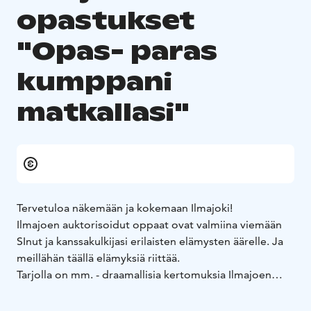
opastukset
"Opas- paras
kumppani
matkallasi"
Tervetuloa näkemään ja kokemaan Ilmajoki!
Ilmajoen auktorisoidut oppaat ovat valmiina viemään
SInut ja kanssakulkijasi erilaisten elämysten äärelle.
Ja
meillähän täällä elämyksiä riittää.
Tarjolla on mm.
- draamallisia kertomuksia Ilmajoen
historiasta (Jaakko Ilkan elämä, Ilmajoki isovihan jälkeen
1700-luvulla)
- eriteemaisia kävelykierroksia (uusi ja