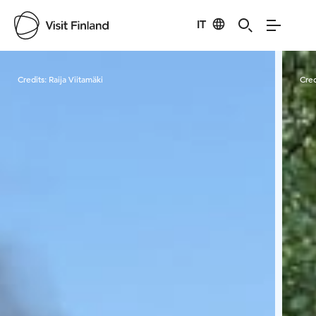
IT
Visit Finland
Credits:
Raija Viitamäki
Cred