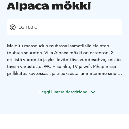
Alpaca mökki
Da 100 €
Majoitu maaseudun rauhassa laamatilalla eläinten
touhuja seuraten. Villa Alpaca mökki on esteetön. 2
erillistä vuodetta ja yksi levitettävä vuodesohva, keittiö
täysin varustettu, WC + suihku, TV ja wifi. Pihapiirissä
grillikatos käytössäsi, ja tilauksesta lämmitämme sinulle
paljun, josta erillinen maksu. Pihapelejä ja trampoliini.
Leggi l'intera descrizione