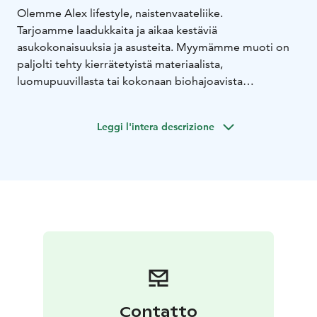
Olemme Alex lifestyle, naistenvaateliike.
Tarjoamme laadukkaita ja aikaa kestäviä
asukokonaisuuksia ja asusteita. Myymämme muoti on
paljolti tehty kierrätetyistä materiaalista,
luomupuuvillasta tai kokonaan biohajoavista
materiaaleista. Valtaosa tuotteistamme on valmistettu
Europpassa. Myymämme muoti on klassista, herkkää ja
Leggi l'intera descrizione
romanttista.
Suosikkibrändejä ovat Mos Mosh, Summum Woman,
Beaumont, Custommade, Ida Sjöstedt, Second Female,
Prepair ja Rinascimento.
Tule ja rakastu!
Contatto