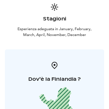
Che tu viaggi in coppia, in famiglia o con amici, Halo
Igloos offre una vacanza in Lapponia davvero unica:
tranquilla, privata e piena di magia artica.
Stagioni
Scopri il cielo del nord nella sua forma più pura a Halo
Igloos, Rovaniemi.
Esperienza adeguata in January, February,
March, April, November, December
Dov'è la Finlandia ?