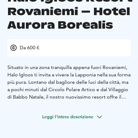
Rovaniemi – Hotel
Aurora Borealis
Da 600 €
Situato in una zona tranquilla appena fuori Rovaniemi,
Halo Igloos ti invita a vivere la Lapponia nella sua forma
più pura. Lontano dal bagliore delle luci della città, ma
a pochi minuti dal Circolo Polare Artico e dal Villaggio
di Babbo Natale, il nostro nuovissimo resort offre il
perfetto equilibrio tra privacy, comfort e contatto con
la natura.
Leggi l'intera descrizione
I nostri iglù di vetro caratteristici sono dotati di
finestre dal pavimento al soffitto, sauna privata e
jacuzzi esterna sulla propria terrazza, progettati per