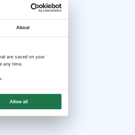
About
that are saved on your
t any time.
s
.
Allow all