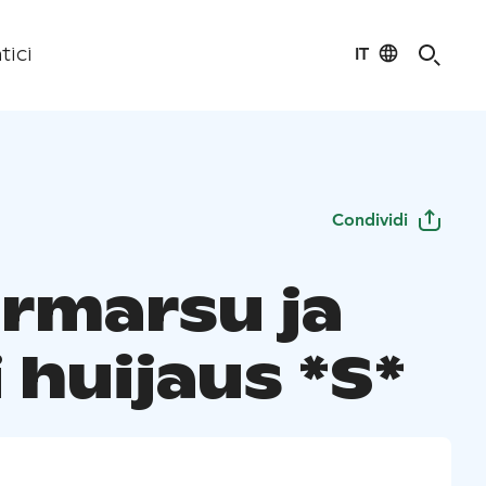
IT
tici
Condividi
rmarsu ja
 huijaus *S*