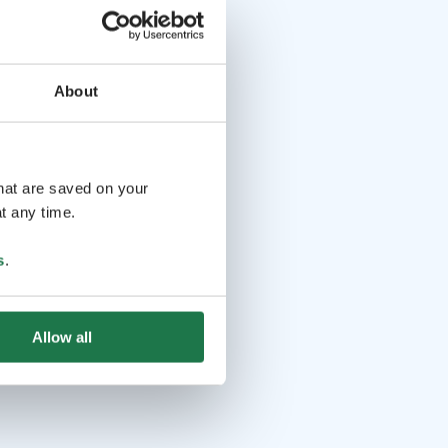
About
that are saved on your
t any time.
s
.
Allow all