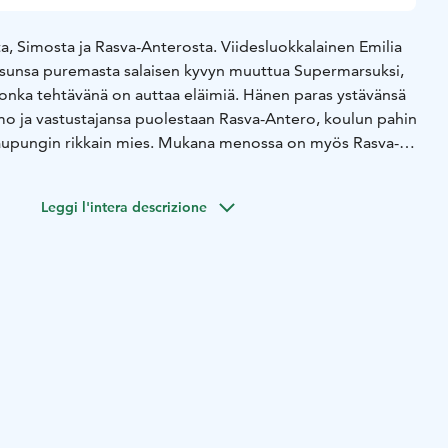
a, Simosta ja Rasva-Anterosta. Viidesluokkalainen Emilia
sunsa puremasta salaisen kyvyn muuttua Supermarsuksi,
 jonka tehtävänä on auttaa eläimiä. Hänen paras ystävänsä
mo ja vastustajansa puolestaan Rasva-Antero, koulun pahin
 kaupungin rikkain mies. Mukana menossa on myös Rasva-
etari. Elokuvassa ollaan ekologisten kysymysten äärellä,
 lähimetsän ja siellä asuvan pörröhännän kohtalo.
Leggi l'intera descrizione
kari, kun hän sai lahjaksi taianomaisen lemmikkimarsun, joka
et vietiin Näsinneulan katolle Jättiläismarsun luokse ja
ansa Supermarsu. Mutta mitä tapahtuu, kun Emilian
omapullo, päätyy vääriin käsiin? Pystyykö Supermarsu
n ja pörröhännän? Tämän kaiken kertoo Supermarsu ja
joka tulee ensi-iltaan joulukuussa 2025.