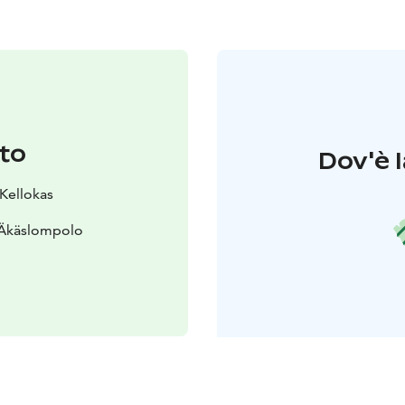
to
Dov'è l
 Kellokas
 Äkäslompolo