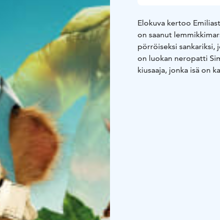
Elokuva kertoo Emiliast
on saanut lemmikkimar
pörröiseksi sankariksi,
on luokan neropatti Si
kiusaaja, jonka isä on
Anteron paras kaveri Pi
sillä kaikkia huolettaa
Emiliasta tuli supersan
puri häntä sormeen. Hän
hän saikin tietää olev
supervoimien lähde, ju
pelastamaan lähimetsä
suuri huijaus -elokuva, 