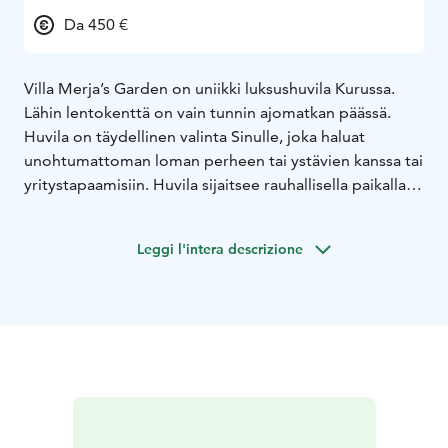
Da 450 €
Villa Merja’s Garden on uniikki luksushuvila Kurussa.
Lähin lentokenttä on vain tunnin ajomatkan päässä.
Huvila on täydellinen valinta Sinulle, joka haluat
unohtumattoman loman perheen tai ystävien kanssa tai
yritystapaamisiin. Huvila sijaitsee rauhallisella paikalla
Näsijärven rannalla lähellä palveluita. Asunnon koko on
180 m2, jossa yöpymispaikkoja on korkeintaan 16
Leggi l'intera descrizione
henkilölle. Keittiöstä löydät kaiken tarvittavan
aterioiden valmistamiseen. Samaan aikaan voit myös
nauttia nuotiosta järven rannalla. Huvilalta löytyy hyvä
varustus pidempäänkin lomaan. Vuokraan kuuluu kaksi
saunaa ja poreallas.