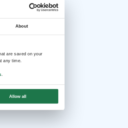
About
that are saved on your
t any time.
s
.
Allow all