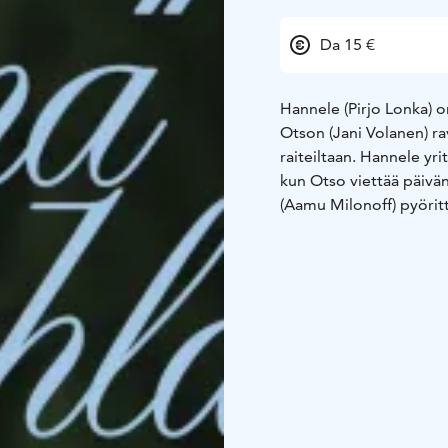
Da 15 €
Hannele (Pirjo Lonka) 
Otson (Jani Volanen) r
raiteiltaan. Hannele yr
kun Otso viettää päivä
(Aamu Milonoff) pyörit
pois Nauvosta takaisin 
(Ada Pesso) yrittää piri
ehdi huomioida.
Purjeveneessä majaileva
on täyttänyt alkoholi j
juhannusvieraakseen kil