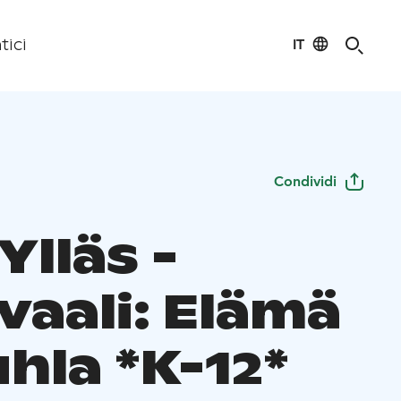
IT
tici
Condividi
Ylläs -
vaali: Elämä
hla *K-12*