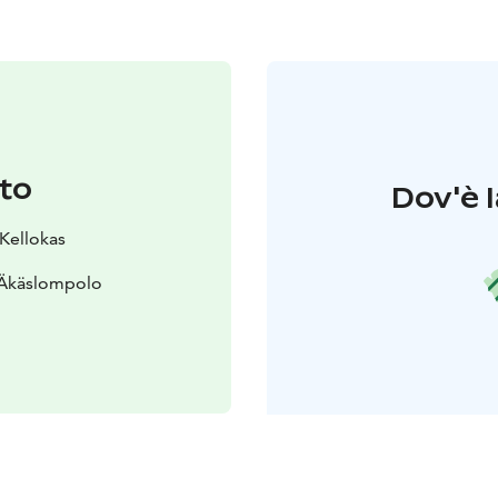
to
Dov'è l
 Kellokas
 Äkäslompolo