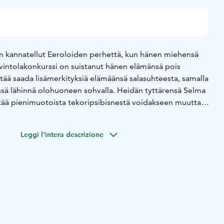
on kannatellut Eeroloiden perhettä, kun hänen miehensä
avintolakonkurssi on suistanut hänen elämänsä pois
ittää saada lisämerkityksiä elämäänsä salasuhteesta, samalla
nsä lähinnä olohuoneen sohvalla. Heidän tyttärensä Selma
tää pienimuotoista tekoripsibisnestä voidakseen muuttaa
pääkaupunkiseudulle heti, kun mahdollista. Pikkusisko Eeva
stää kodin tunnelmaa erinäisillä tempauksilla, joita kukaan ei
Leggi l'intera descrizione
 entinen Idols-tähti Samppa (Jussi Vatanen), jonka elämää
a epämääräiset bisnekset, yrittää ryhdistäytyä, kun hän saa
tin ja elämälle avoimen poikansa Artun (Bruno Baer).