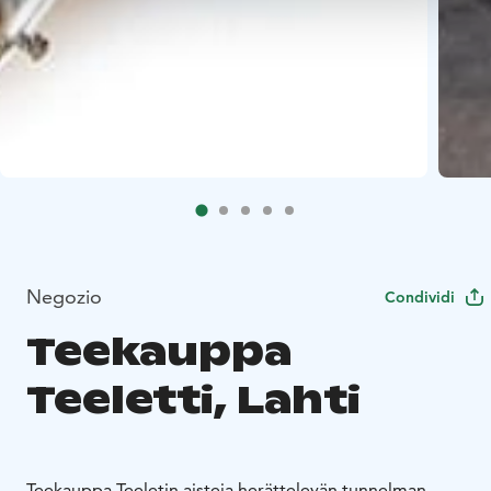
Negozio
Condividi
Teekauppa
Teeletti, Lahti
Teekauppa Teeletin aisteja herättelevän tunnelman