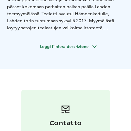
pääset kokemaan parhaiten paikan päällä Lahden
teemyymälässä. Teeletti avautui Hämeenkadulle,
Lahden torin tuntumaan syksyllä 2017. Myymälästä
löytyy satojen teelaatujen valikoima irtoteetä,
paikallisia Caffin kahveja sekä kasapäin lahjaideoita ja
reissuelämyksiä. Teeletin verkkokaupan kautta nämä
Leggi l'intera descrizione
lahtelaiset makuelämykset saavuttavat sinut myös
ympäri Suomen.
Contatto