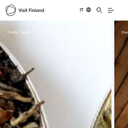
IT
Visit Finland
Credits:
Teeletti
Cred