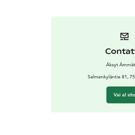
Contat
Äksyt Ämmät
Salmenkyläntie 81, 
Vai al sit