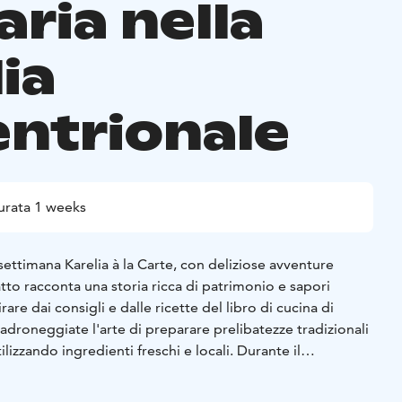
aria nella
ia
entrionale
urata 1 weeks
settimana Karelia à la Carte, con deliziose avventure
atto racconta una storia ricca di patrimonio e sapori
irare dai consigli e dalle ricette del libro di cucina di
adroneggiate l'arte di preparare prelibatezze tradizionali
ilizzando ingredienti freschi e locali. Durante il
'esperienza pratica nella preparazione e degustazione di
 come torte, sultsina e pasticci salati realizzati con