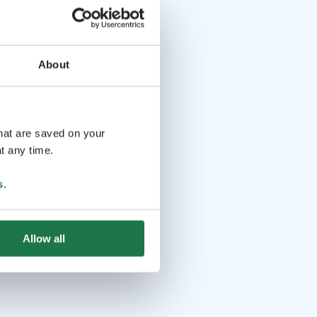
About
that are saved on your
t any time.
s
.
Allow all