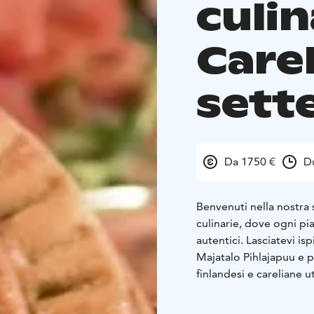
culin
Carel
sett
Da 1750 €
D
Benvenuti nella nostra 
culinarie, dove ogni pi
autentici. Lasciatevi isp
Majatalo Pihlajapuu e p
finlandesi e careliane ut
laboratorio, vivrete un
classici piatti careliani