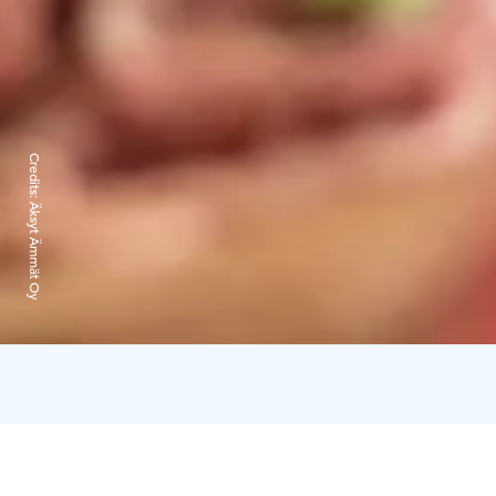
Credits:
Äksyt Ämmät Oy