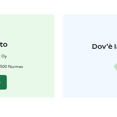
to
Dov'è l
 Oy
75500 Nurmes
o