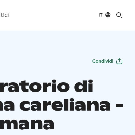
IT
tici
Condividi
ratorio di
a careliana -
imana