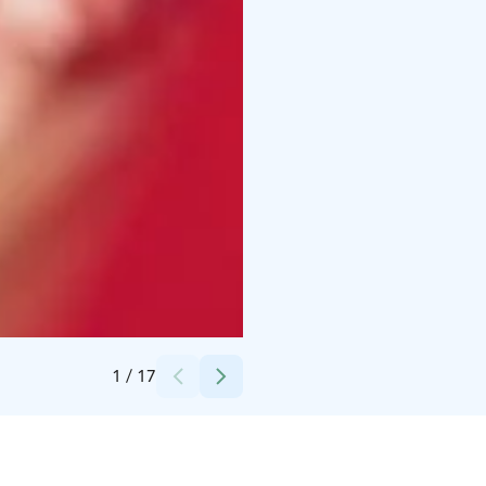
Credits:
Äksyt Ämmät Oy
1
/
17