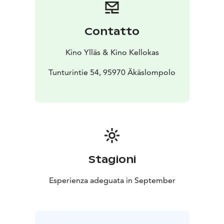
saa juhannusvieraakseen kiltin ja elämälle avoimen
poikansa Artun (Bruno Baer).
Contatto
Kino Ylläs & Kino Kellokas
Tunturintie 54, 95970 Äkäslompolo
Stagioni
Esperienza adeguata in September