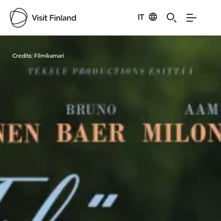
IT
Visit Finland
Credits:
Filmikamari