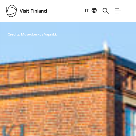
IT
Visit Finland
Credits:
Museokeskus Vapriikki