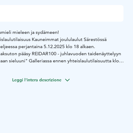
umieli mieleen ja sydämeen!
islaulutilaisuus Kauneimmat joululaulut Särestössä
teljeessa perjantaina 5.12.2025 klo 18 alkaen.
maksuton pääsy REIDAR100 - juhlavuoden taidenäyttelyyn
raan sieluuni" Galleriassa ennen yhteislaulutilaisuutta klo
Reidarin Ateljeessa museon yleisötuntien jälkeen,
la ja museokauppa ovat avoinna ennen tilaisuutta klo 18
Leggi l'intera descrizione
uudessa glögitarjoilu – yhteistyössä Kittilän seurakunta
aan käteistä Suomen Lähetysseuran Kauneimmat
n maailman lasten puolesta. Myös mobilepay – lahjoitus