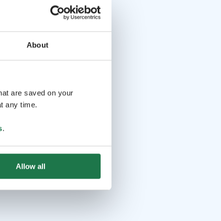
About
that are saved on your
t any time.
s
.
Allow all