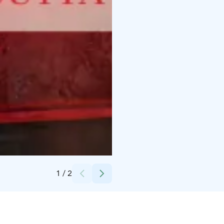
Credits:
Särestöniemi-museo
1
/
2