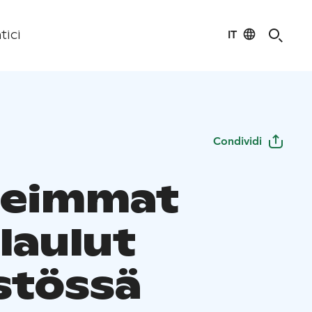
IT
tici
Condividi
neimmat
laulut
stössä