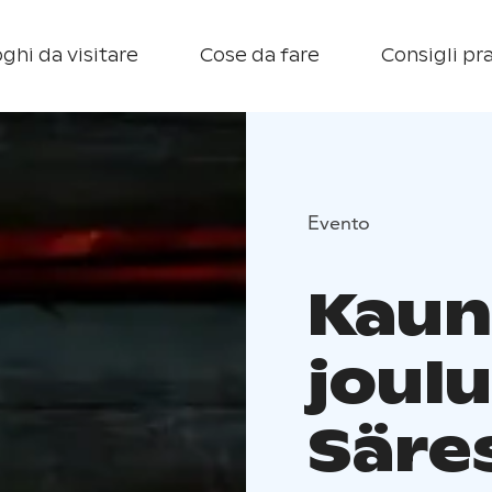
ghi da visitare
Cose da fare
Consigli pra
Evento
Kau
joulu
Säre