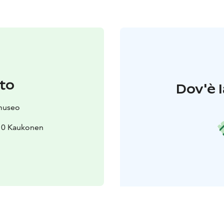
to
Dov'è l
museo
110 Kaukonen