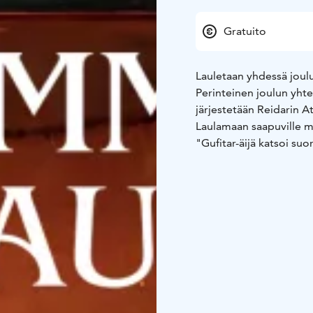
Gratuito
Lauletaan yhdessä joul
Perinteinen joulun yhte
järjestetään Reidarin A
Laulamaan saapuville 
"Gufitar-äijä katsoi suo
17-18. Tilaisuus alkaa 
huomioithan että kahvi
asti.
Vapaa pääsy, laulutilais
Varaa halutessasi muk
Joululaulut- keräyksee
onnistuu.
Lämpimästi tervetuloa!