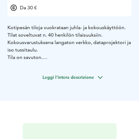
Da 30 €
Kotipesän tiloja vuokrataan juhla- ja kokouskäyttöön.
Tilat soveltuvat n. 40 henkilön tilaisuuksiin.
Kokousvarustuksena langaton verkko, dataprojektori ja
iso tussitaulu.
Tila on savuton.
Alkoholinkäyttö tiloissamme on kielletty, mutta
onnittelumaljan voi tarjota.
Leggi l'intera descrizione
Tiedustelut ja varaukset p. 040 013 2006.