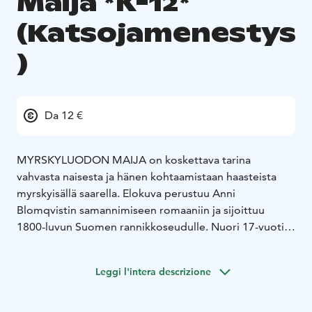
Maija *K-12*
(Katsojamenestys
)
Da 12 €
MYRSKYLUODON MAIJA on koskettava tarina
vahvasta naisesta ja hänen kohtaamistaan haasteista
myrskyisällä saarella. Elokuva perustuu Anni
Blomqvistin samannimiseen romaaniin ja sijoittuu
1800-luvun Suomen rannikkoseudulle. Nuori 17-vuotias
Maija avioituu vasten tahtoaan kalastajamies Jannen
kanssa. Hänen elämänsä Myrskyluodolla on täynnä
Leggi l'intera descrizione
haasteita ja vastoinkäymisiä: kalastajan vaimona hän
joutuu selviytymään miehensä pitkistä poissaoloista
merellä ja huolehtimaan perheestään yksin. Maijasta on