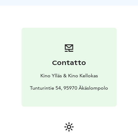
kuitenkin kasvanut lujatahtoinen ja itsenäinen nainen,
joka ei pelkää tarttua toimeen karussa saaristossa.
Maijalla ja Jannella on vahva yhteys, sekä ajan myötä
syventynyt rakkaus. Janne tukee vaimonsa pyrkimyksiä
ja ymmärtää, että perheen vahvuus syntyy yhteisistä
ponnisteluista.
Myrskyluodon Maija on tarina tahdosta, voimasta ja
rakkaudesta.
Contatto
Kino Ylläs & Kino Kellokas
Tunturintie 54, 95970 Äkäslompolo