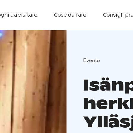
ghi da visitare
Cose da fare
Consigli pra
Evento
Isän
herk
Ylläs