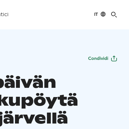
IT
tici
Condividi
päivän
kupöytä
järvellä