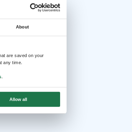
About
that are saved on your
t any time.
s
.
Allow all