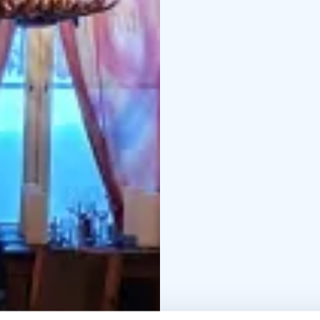
varaukset 040 556 0055 
iso-ylläksentie 1 ylläsjär