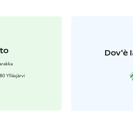
to
Dov'è l
arakka
80 Ylläsjärvi