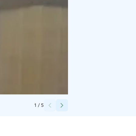
Credits:
Tomi Sara
1
/
5