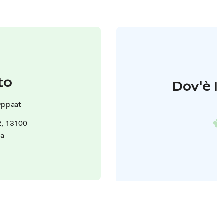
to
Dov'è l
Oppaat
2, 13100
a