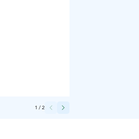
Credits:
Kanta-Hämeen kuvapankki Flickr
1
/
2