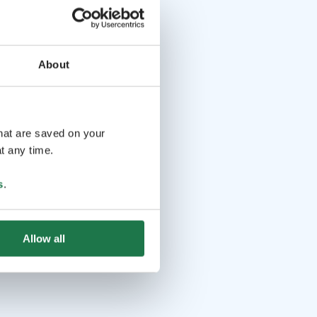
About
that are saved on your
t any time.
s
.
Allow all