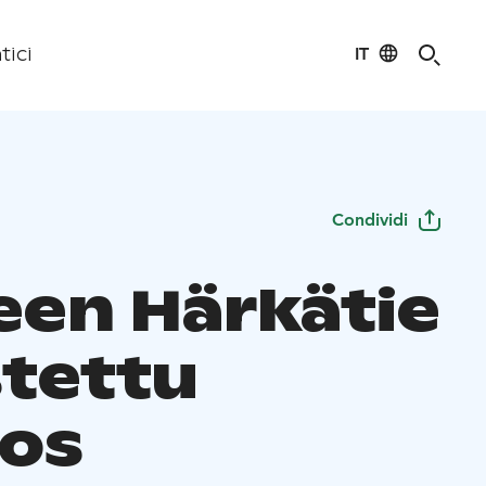
IT
tici
Condividi
en Härkätie
tettu
ros