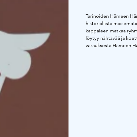
Tarinoiden Hämeen Här
historiallista maisemat
kappaleen matkaa ryhmä
löytyy nähtävää ja koet
varauksesta.
Hämeen Här
Aikoinaan 162 kilometr
jalan. Tie yhdistää mo
kirkon, Portaan Nahku
näkötornista avautuvat
Opastushinnat voimass