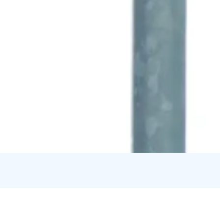
Credits:
Kanta-Hämeen kuvapankki Flickr