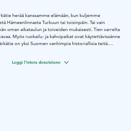
kätie herää kanssamme elämään, kun kuljemme
ietä Hämeenlinnasta Turkuun tai toisinpäin. Tai vain
n oman aikataulun ja toiveiden mukaisesti. Tien varrelta
tavaa. Myös ruokailu- ja kahvipaikat ovat käytettävissänne
kätie on yksi Suomen vanhimpia historiallisia teitä.
in matkaa Turusta Hämeenlinnaan on taitettu hevosilla tai
nta mielenkiintoista kohdetta kuten Rengon keskiaikaisen
Leggi l'intera descrizione
rinverstaan museon ja Tammelan Kaukolanharjun
 hienot maisemat.
Opastuksen kesto sopimuksen mukaan.
a olevan hinnaston mukaan.