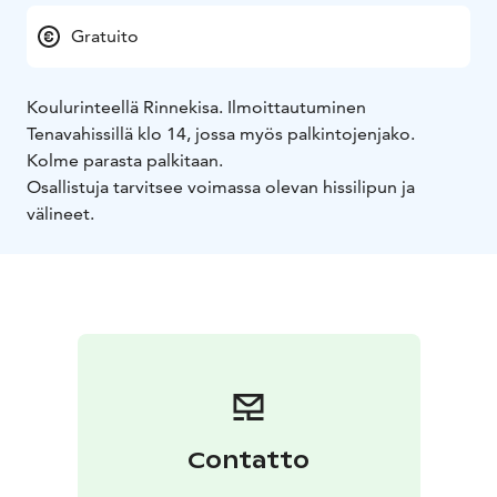
Gratuito
Koulurinteellä Rinnekisa. Ilmoittautuminen
Tenavahissillä klo 14, jossa myös palkintojenjako.
Kolme parasta palkitaan.
Osallistuja tarvitsee voimassa olevan hissilipun ja
välineet.
Contatto