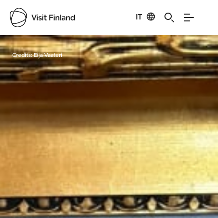
IT
Visit Finland
Credits:
Eija Vaateri