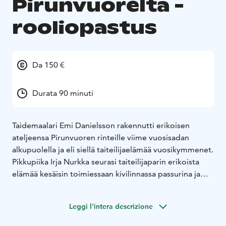
Pirunvuorelta -
rooliopastus
Da 150 €
Durata 90 minuti
Taidemaalari Emi Danielsson rakennutti erikoisen
ateljeensa Pirunvuoren rinteille viime vuosisadan
alkupuolella ja eli siellä taiteilijaelämää vuosikymmenet.
Pikkupiika Irja Nurkka seurasi taiteilijaparin erikoista
elämää kesäisin toimiessaan kivilinnassa passurina ja
kertoilee nyt Emilin ja vaimonsa Saagan
edesottamuksista. Samalla nautitaan paikkakunna
Leggi l'intera descrizione
upeimmista maisemista.
Pirunvuoren kivilinnalle on
kilometrin kävelymatka parkkipaikalta. Retkelle on