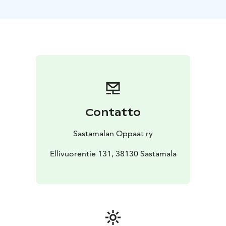
varauduttava sään mukaisessa asussa ja metsäpolulle
sopivin jalkinein. Retken kesto n. 1 h 30 min.
Contatto
Sastamalan Oppaat ry
Ellivuorentie 131, 38130 Sastamala