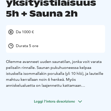
yksityistilaisuus
5h + Sauna 2h
Da 1000 €
Durata 5 ore
Olemme avanneet uuden saunatilan, jonka voit varata
pelisalin rinnalle. Saunan pukuhuoneessa kelpaa
istuskella isommallakin porukalla (yli 10 hlö), ja lauteille
mahtuu kerrallaan noin 6 henkeä. Myös
anniskelualuetta on laajennettu kattamaan
terassikäytävän ja saunan pukkarin, joten virvokkeet
kulkevat muittamutkitta mukana.
Leggi l'intera descrizione