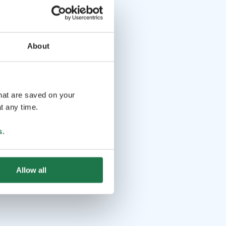
About
that are saved on your
t any time.
s
.
Allow all