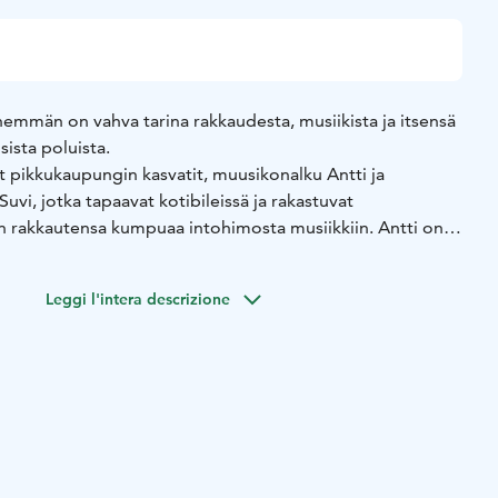
emmän on vahva tarina rakkaudesta, musiikista ja itsensä
ista poluista.
t pikkukaupungin kasvatit, muusikonalku Antti ja
 Suvi, jotka tapaavat kotibileissä ja rakastuvat
än rakkautensa kumpuaa intohimosta musiikkiin. Antti on
teydestä ja pyytää Suvin laulajaksi bändiinsä. Hetken
a yhdessä jaettua. Kun menestyksen portit aukeavat vain
Leggi l'intera descrizione
timään toteutumattomia unelmiaan. Olivatko he toisilleen
n väärä?