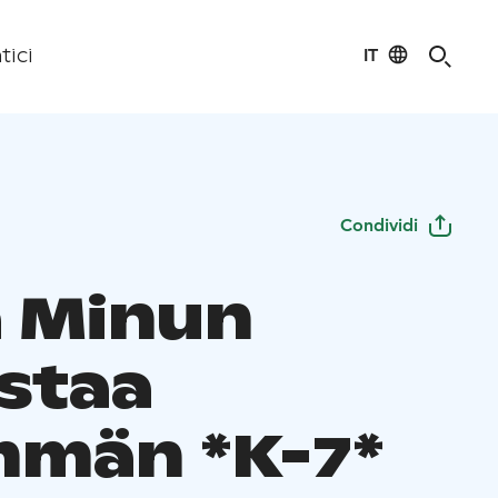
IT
tici
Condividi
 Minun
staa
män *K-7*