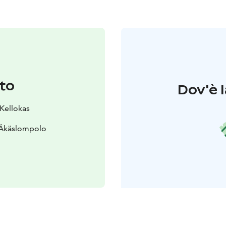
to
Dov'è l
 Kellokas
 Äkäslompolo