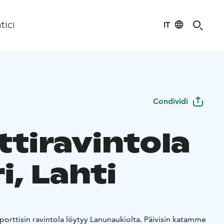
IT
tici
Condividi
ttiravintola
i, Lahti
orttisin ravintola löytyy Lanunaukiolta. Päivisin katamme