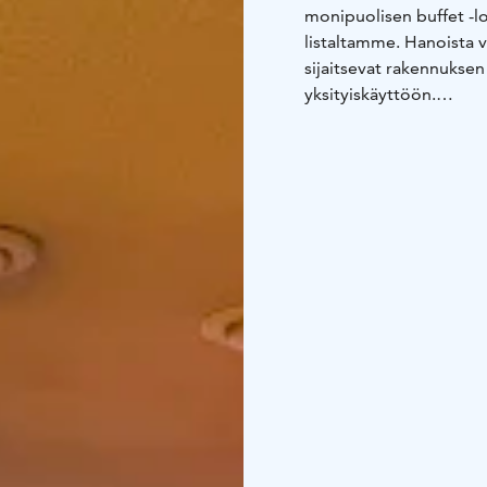
monipuolisen buffet -lo
listaltamme. Hanoista v
sijaitsevat rakennuksen
yksityiskäyttöön.
Katsottavaksi live urhei