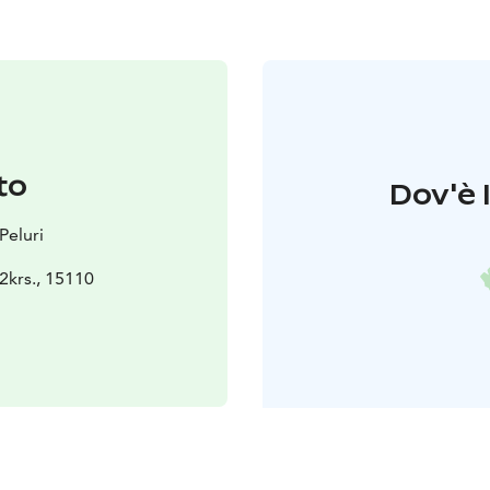
to
Dov'è 
Peluri
2krs., 15110