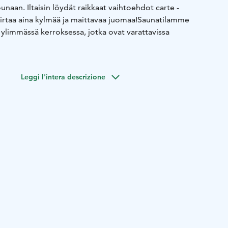
unaan. Iltaisin löydät raikkaat vaihtoehdot carte -
irtaa aina kylmää ja maittavaa juomaa!
Saunatilamme
 ylimmässä kerroksessa, jotka ovat varattavissa
lua joka päivä.
Tervetuloa Peluriin!
Leggi l'intera descrizione