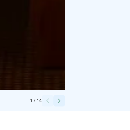
Credits:
Joona Sillgren
1
/
14