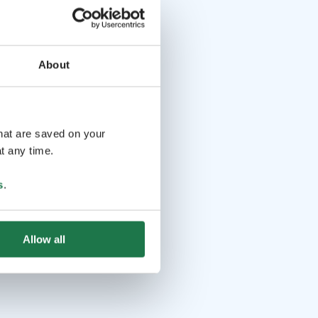
About
that are saved on your
t any time.
s
.
Allow all