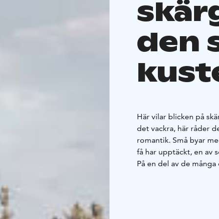
skär
den 
kust
Här vilar blicken på s
det vackra, här råder 
romantik. Små byar med
få har upptäckt, en av 
På en del av de många 
restaurangtjänster och
skydd åt sällsynta fågla
och från fågeltornen öp
Östra Finska vikens nat