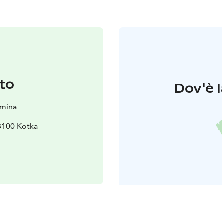
to
Dov'è l
amina
8100 Kotka