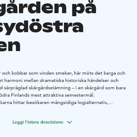
gården på
sydöstra
en
kär och kobbar som vinden smeker, här möts det karga och
det harmoni mellan dramatiska historiska händelser och
 särpräglad skärgårdsstämning – i en skärgård som bara
södra Finlands mest attraktiva semestermål.
öarna hittar besökaren mångsidiga logialternativ,
 guidade naturutflykter. Andra öar är obebodda och ger
r och växter.
Naturstigarna är tydligt märkta för vandraren
Leggi l'intera descrizione
pnar sig fantastiska vyer över nationalparken i havet.
ionalpark ligger i ytterskären. Nationalparken omfattar