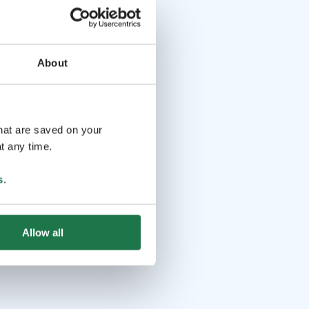
About
that are saved on your
t any time.
s
.
Allow all