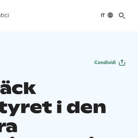
IT
tici
Condividi
äck
tyret i den
ra