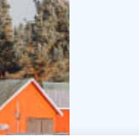
över 100 öar och skär so
På befästningsöarna S
Finlands gemensamma hi
som trafikerar öarna re
Välkommen att njuta av 
Fredrikshamn, Lovisa, P