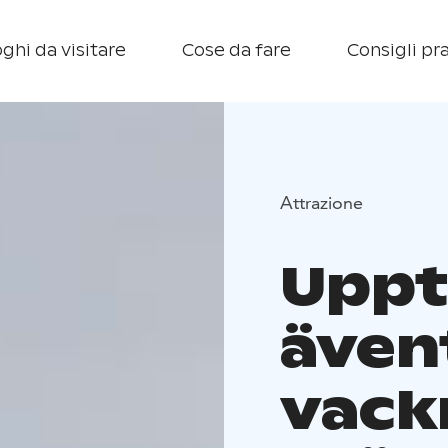
ghi da visitare
Cose da fare
Consigli pra
Attrazione
Uppt
även
vack