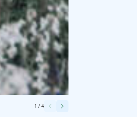
Credits:
Cursor Oy
1
/
4