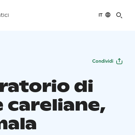
IT
tici
Condividi
ratorio di
 careliane,
ala