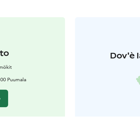
to
Dov'è l
mökit
200 Puumala
o