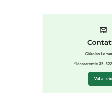
Contat
Okkolan Loma
Ylössaarentie 35, 52
Vai al sit