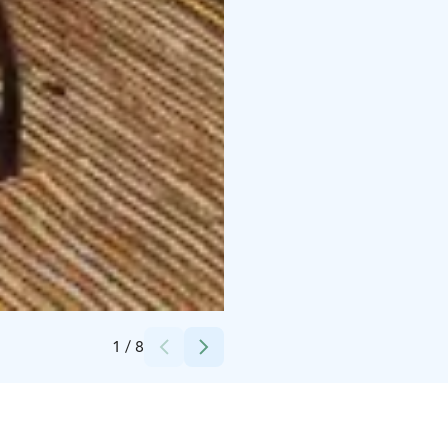
Credits:
Okkolan lomamökit
1
/
8