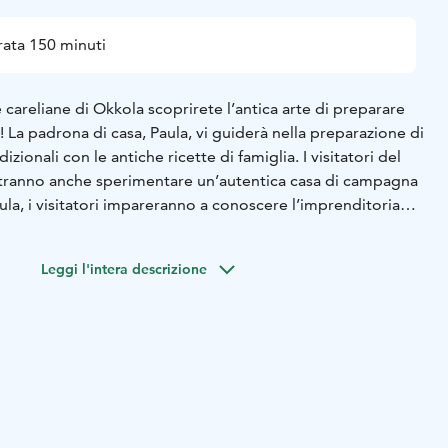
ata 150 minuti
 careliane di Okkola scoprirete l’antica arte di preparare
! La padrona di casa, Paula, vi guiderà nella preparazione di
zionali con le antiche ricette di famiglia. I visitatori del
otranno anche sperimentare un’autentica casa di campagna
aula, i visitatori impareranno a conoscere l’imprenditoria
 la genuina ospitalità orientale. Le torte hanno tutti i
ar venire l’acquolina in bocca e risollevare l’umore.
Leggi l'intera descrizione