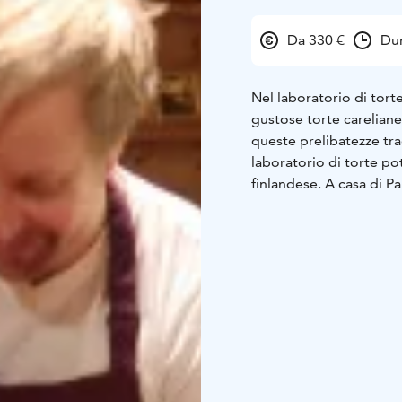
Da 330 €
Dur
Nel laboratorio di torte
gustose torte careliane
queste prelibatezze tradi
laboratorio di torte p
finlandese. A casa di P
rurale, i sapori locali e
profumi e i sapori per f