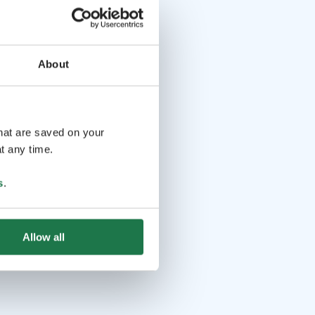
About
that are saved on your
t any time.
s
.
Allow all