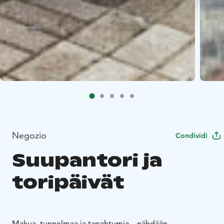
Negozio
Condividi
Suupantori ja
toripäivät
Makua, tunnelmaa ja tapahtumia – nähdään