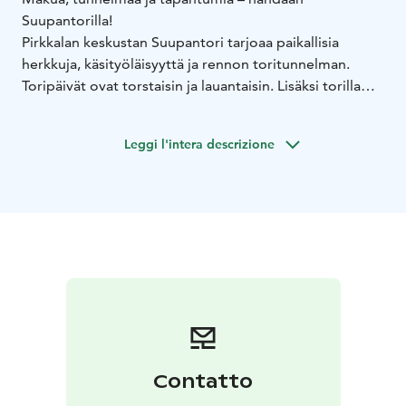
Suupantorilla!
Pirkkalan keskustan Suupantori tarjoaa paikallisia
herkkuja, käsityöläisyyttä ja rennon toritunnelman.
Toripäivät ovat torstaisin ja lauantaisin. Lisäksi torilla
järjestetään erilaisia tapahtumia koko perheelle.
Suupantorille pääset kätevästi julkisilla, ja torivierailun
Leggi l'intera descrizione
yhteydessä voit tutustua myös Pirkkalan keskustan
monipuolisiin palveluihin.
Contatto