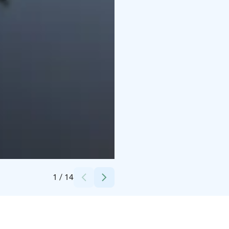
Credits:
Sahanlahti Resort
1
/
14