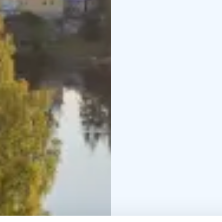
ravintolaa, joissa valmi
ihania makuelämyksiä Sa
Koskivahdin à la carte 
herkullisesta aamiaispö
Sahanlahdessa sinusta h
Isäntäpariskunnalle on 
elämyksiä Saimaan kaun
Tervetuloa kylään Saha