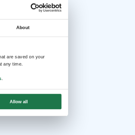
About
that are saved on your
t any time.
s
.
Allow all