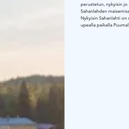
perustetun, nykyisin jo
Sahanlahden maisemissa
Nykyisin Sahanlahti on 
upealla paikalla Puumal
Mikkelistä ja Imatralta. 
sahaympäristö Saimaan r
kokonaisuuden lomailuun
Sahanlahti caravan-alue
maisemissa toivottaa sin
luokitustähtiä vaan on 
Sahanlahden vierasven
sähköliitännällä, osassa
Sahanlahteen kesämökil
nauttimaan ainutlaatuis
Sahan­lahdessa majoitu
persoonallisia ja kodik
järvenrantahotellissam
villoissamme tai koe ke
Sahan­lahden ravintolat 