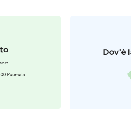
to
Dov'è l
sort
200 Puumala