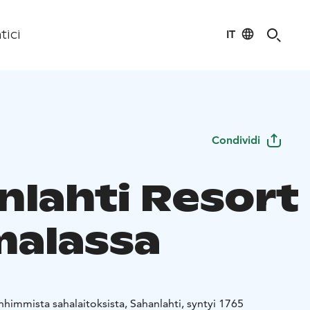
IT
tici
Condividi
nlahti Resort
alassa
himmista sahalaitoksista, Sahanlahti, syntyi 1765