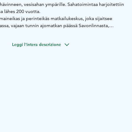
 hävinneen, vesisahan ympärille. Sahatoimintaa harjoitettiin
 lähes 200 vuotta.
maineikas ja perinteikäs matkailukeskus, joka sijaitsee
assa, vajaan tunnin ajomatkan päässä Savonlinnasta,
Uniikki ja kulttuurihistoriallisesti ainutlaatuinen
annalla ja nykyaikaisesti varustellut tilat luovat upean
Leggi l'intera descrizione
 ja juhlille.
Viihtyisä leirintäalueemme Saimaan rannalla upeissa
ut tervetulleeksi. Pieni kotoisa alue ei tavoittele
itsessään uniikki helmi metsän reunalla.
esatama
Valittavanasi on puomi-, poiju- ja kylkipaikkoja
 paikoista lisäksi juokseva vesi. Toki voit myös piipahtaa
tä maistamaan palkittua lähiruokaa ravintoloihimme,
esta tunnelmasta ja runsaasta ohjelmasta.
t mukavasti Saimaan rannalla
Sahanlahti tarjoaa
kaita majoitusvaihtoehtoja. Majoitu mukavasti
me, nauti luonnosta ja omasta rauhastasi moderneissa
säyön taikaa perinteikkäässä aittamajoituksessa.
ovat artesaaniravin­toloita
Meillä Sahalahdessa on kolme