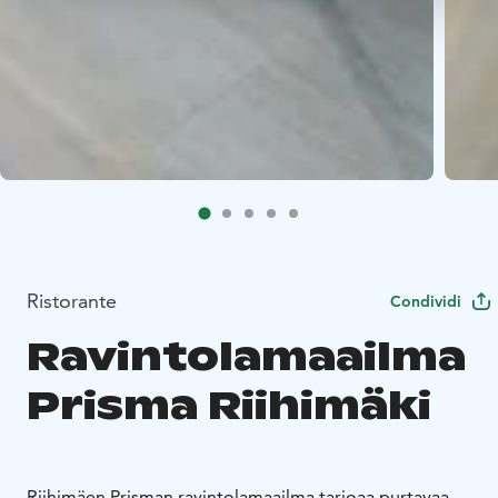
Ristorante
Condividi
Ravintolamaailma
Prisma Riihimäki
Riihimäen Prisman ravintolamaailma tarjoaa purtavaa