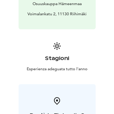
tehdään puhtaista, tuoreista ja ensiluokkaisista raaka-
Osuuskauppa Hämeenmaa
aineista ja se on monipuolista ja maukasta. Tervetuloa
herkuttelemaan!
Voimalankatu 2, 11130 Riihimäki
Stagioni
Esperienza adeguata tutto l'anno