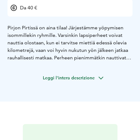
Da 40 €
Pirjon Pirtissä on aina tilaa! Järjestämme yöpymisen
isommillekin ryhmille. Varsinkin lapsiperheet voivat
nauttia olostaan, kun ei tarvitse miettiä edessä olevia
kilometrejä, vaan voi hyvin nukutun yön jälkeen jatkaa
rauhallisesti matkaa. Perheen pienimmätkin nauttivat
touhuamisesta luonnossa, hyvästä ruuasta ja makeasta
yöunesta.
Leggi l'intera descrizione
Majoituksessa voit valita idyllisen luhtiaitan,
vuodepaikkoja 8 hlölle tai punaisen pirtin (rak. vuosi
2005), vuodepaikkoja 8-9 ja siskonpedille mahtuu lisää.
Rakennuksessa hyvin varustellut keittiötilat, jotka
sopivat hyvin perhemajoitukseen.
Olet sitten läheltä tai kaukaa, meille on helppo tulla!