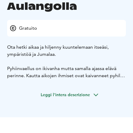
Aulangolla
Gratuito
Ota hetki aikaa ja hiljenny kuuntelemaan itseäsi,
ympäristöä ja Jumalaa.
Pyhiinvaellus on ikivanha mutta samalla ajassa elävä
perinne. Kautta aikojen ihmiset ovat kaivanneet pyhille
paikoille ja tehneet matkoja niille. Matkalle motiivit ja
merkitykset antaa vaeltaja itse.
Leggi l'intera descrizione
Tämä pyhiinvaellus kutsuu tutkimaan yhteistä matkaa ja
sitä hyvää, mikä yhteistä elämää on kannatellut. Reitti
on suunniteltu kuljettavaksi yhdessä kumppanin kanssa
ja se sisältää virikkeitä keskusteluun.
Pyhiinvaelluksen voit tehdä omatoimisesti Google
Maps -mobiilisovelluksen avulla. Sovellukseen on