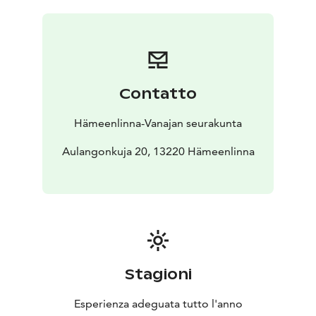
merkitty reitti ja sen varrella olevat pysähdyspaikat,
jotka sisältävät tietoa kohteista, mietiskelytekstejä,
virikkeitä ja rukouksen aiheita.
Rakkauden pyhiinvaelluksen lähtöpaikka on hotellin tai
kylpylän parkkipaikalta. Matkan pituus on noin 4,5
Contatto
kilometriä.
Ota oma aikasi ja etene rauhassa, yksin tai
Hämeenlinna-Vanajan seurakunta
matkakumppanin kanssa.
Aulangonkuja 20, 13220 Hämeenlinna
Stagioni
Esperienza adeguata tutto l'anno