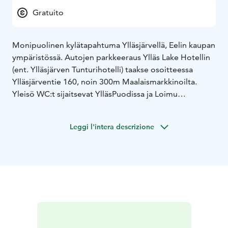
Gratuito
Monipuolinen kylätapahtuma Ylläsjärvellä, Eelin kaupan
ympäristössä. Autojen parkkeeraus Ylläs Lake Hotellin
(ent. Ylläsjärven Tunturihotelli) taakse osoitteessa
Ylläsjärventie 160, noin 300m Maalaismarkkinoilta.
Yleisö WC:t sijaitsevat YlläsPuodissa ja Loimu
Resortilla.
Katso viimeisimmät tiedot tapahtuman
Leggi l'intera descrizione
nettisivuilta/Facebookista "Ylläsjärven
maalaismarkkinat".