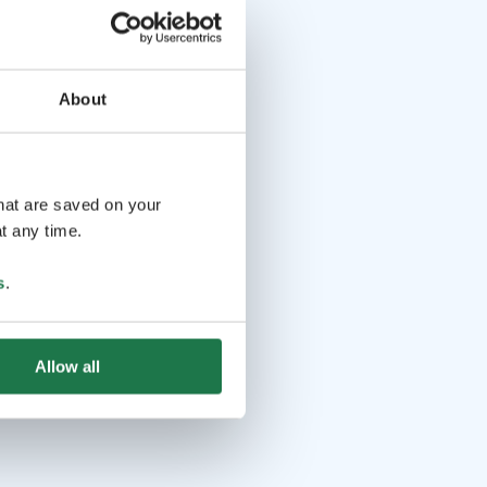
About
that are saved on your
t any time.
s
.
Allow all