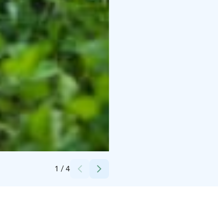
Credits:
Christian Talman
1
/
4