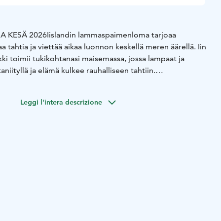
 KESÄ 2026
Iislandin lammaspaimenloma tarjoaa
 tahtia ja viettää aikaa luonnon keskellä meren äärellä. Iin
ki toimii tukikohtanasi maisemassa, jossa lampaat ja
aniityllä ja elämä kulkee rauhalliseen tahtiin.
aikka levätä hetki arjen kiireistä.
Kohde sijaitsee Iin
 läheisyydessä.
Hirsimökki on osa suurempaa pihapiiriä,
Leggi l'intera descrizione
ärakennus (ei asiakkaan käytössä), mutta mökki tarjoaa
syyden.
untavat lähialueen rantaniityllä, ja meri on
dellinen paikka lintujen tarkkailuun ja luonnosta
htyisä hirsimökki (1–2 hengelle), jossa on:
- sisä-WC
simppeli
kaappi, mikro sekä astiastot
- laadukkaat sängyt
- sähkö
-
llinen puusauna, jossa peseytymismahdollisuus.
sevaa vettä
- juoma- ja tiskivesi tarjotaan valmiiksi.