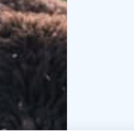
Mökki on varusteltu mu
Kirjahyllyssä kirjoja sa
Lammaspaimenen rooli
karitsoista päivittäin.
yleisen kunnon tarkista
kokemusta tarvita. Saat
Lammaspaimenloma sopii
luonnossa ja hiljaisuud
eläinten läsnäolon osa
Tämä ei ole luksusloma
tahdin.